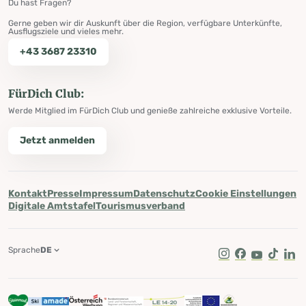
Du hast Fragen?
Gerne geben wir dir Auskunft über die Region, verfügbare Unterkünfte,
Ausflugsziele und vieles mehr.
+43 3687 23310
FürDich Club:
Werde Mitglied im FürDich Club und genieße zahlreiche exklusive Vorteile.
Jetzt anmelden
Kontakt
Presse
Impressum
Datenschutz
Cookie Einstellungen
Digitale Amtstafel
Tourismusverband
Sprache
DE
Instagram
Facebook
Youtube
Tik Tok
Lin