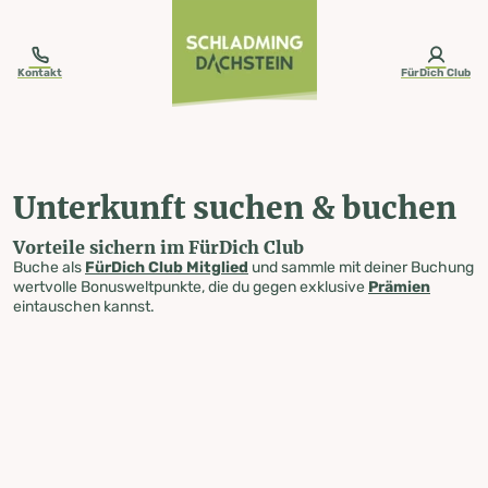
table-of-content.title
Unterkunft suchen & buchen
Zum Inhalt springen
Zum Inhaltsverzeichnis springen
Zur Navigation springen
Kontakt
FürDich Club
Unterkunft suchen & buchen
Vorteile sichern im FürDich Club
Buche als
FürDich Club Mitglied
und sammle mit deiner Buchung
wertvolle Bonusweltpunkte, die du gegen exklusive
Prämien
eintauschen kannst.