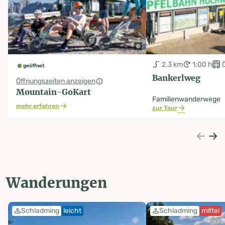
2.3 km
1:00 h
geöffnet
Bankerlweg
Öffnungszeiten anzeigen
Mountain-GoKart
Familienwanderwege
mehr erfahren
zur Tour
Wanderungen
Schladming
leicht
Schladming
mittel