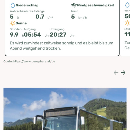
Niederschlag
Windgeschwindigkeit
Wah
Wahrscheinlichkeit
Menge
West
5
5
0.7
5
%
l/m²
km / h
Sonne
Stu
Stunden
Aufgang
Untergang
1
9.9
05:54
20:27
h
Uhr
Uhr
Zu
Es wird zumindest zeitweise sonnig und es bleibt bis zum
Ge
Abend weitgehend trocken.
Quelle: https://www.geosphere.at/de