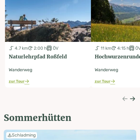
4.7 km
2:00 h
ÖV
11 km
4:15 h
Ö
Naturlehrpfad Roßfeld
Hochwurzenrund
Wanderweg
Wanderweg
zur Tour
zur Tour
Sommerhütten
Schladming