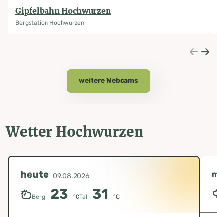
Gipfelbahn Hochwurzen
Bergstation Hochwurzen
weitere Webcams
Wetter Hochwurzen
heute
m
09.08.2026
23
31
Berg
°C
Tal
°C