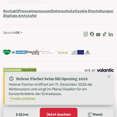
Kontakt
Presse
Impressum
Datenschutz
Cookie Einstellungen
Digitale Amtstafel
Sprache
DE
Instagram
Facebook
Youtube
Tik Tok
Lin
Helene Fischer beim Ski Opening 2026
Helene Fischer eröffnet am 11. Dezember 2026 die
Wintersaison und sorgt im Planai Stadion für ein
Konzerterlebnis der Extraklasse.
mehr erfahren
Live
Jetzt buchen
Menü