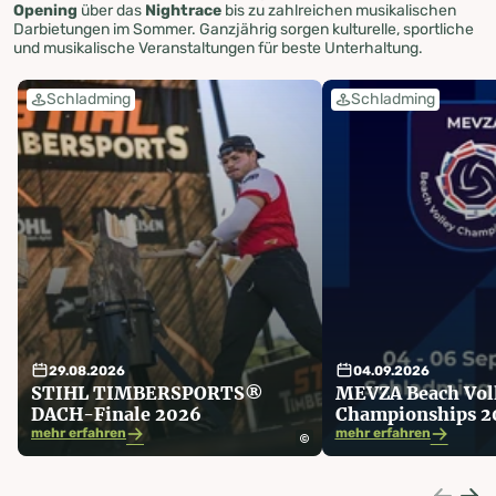
Opening
über das
Nightrace
bis zu zahlreichen musikalischen
Darbietungen im Sommer. Ganzjährig sorgen kulturelle, sportliche
und musikalische Veranstaltungen für beste Unterhaltung.
Schladming
Schladming
29.08.2026
04.09.2026
STIHL TIMBERSPORTS®
MEVZA Beach Voll
DACH-Finale 2026
Championships 2
mehr erfahren
mehr erfahren