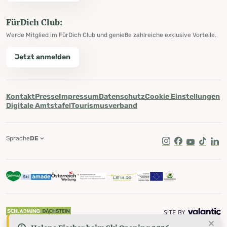
FürDich Club:
Werde Mitglied im FürDich Club und genieße zahlreiche exklusive Vorteile.
Jetzt anmelden
Kontakt
Presse
Impressum
Datenschutz
Cookie Einstellungen
Digitale Amtstafel
Tourismusverband
Sprache
DE
Instagram
Facebook
Youtube
Tik Tok
Lin