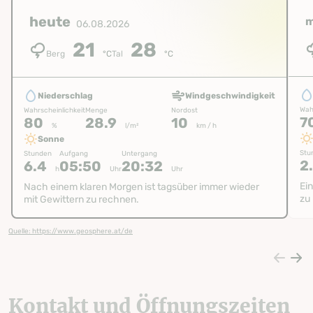
heute
m
06.08.2026
21
28
Berg
°C
Tal
°C
Niederschlag
Windgeschwindigkeit
Wah
Wahrscheinlichkeit
Menge
Nordost
7
80
28.9
10
%
l/m²
km / h
Sonne
Stu
Stunden
Aufgang
Untergang
2
6.4
05:50
20:32
h
Uhr
Uhr
Ei
Nach einem klaren Morgen ist tagsüber immer wieder
zu 
mit Gewittern zu rechnen.
Quelle: https://www.geosphere.at/de
Kontakt und Öffnungszeiten