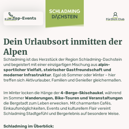
table-of-content.title
Dein Urlaubsort inmitten der Alpen
Ski Opening 2026
Top-Events in Schladming
Sommer in Schladming
Sommer-Bergbahnen
Familienspaß
Wanderpauschalen
Einkaufen
Winter in Schladming
Weitere Aktivitäten im Winter
Programm
Freizeit PSO
Schladming ist „Best Tourism Village 2023“
Wettervorhersage Schladming
Kontakt und Öffnungszeiten
Urlaub planen
Schladming entdecken
Zum Inhalt springen
Zum Inhaltsverzeichnis springen
Zur Navigation springen
Top-Events
Kontakt
FürDich Club
Dein Urlaubsort inmitten der
Schladming
Alpen
Schladming ist das Herzstück der Region Schladming-Dachstein
entdecken
und begeistert mit einer einzigartigen Mischung aus
alpin-
sportlicher Vielfalt, steirischer Gastfreundschaft und
moderner Infrastruktur
. Egal ob Sommer oder Winter – hier
treffen sich Aktivurlauber, Familien und Genießer gleichermaßen.
Im Winter locken die Hänge der
4-Berge-Skischaukel
, während
im Sommer
Wanderungen, Bike-Touren und Veranstaltungen
die Bergstadt zum Leben erwecken. Mit charmanten Cafés,
Einkaufsmöglichkeiten, Events und kulturellem Flair vereint
Schladming Stadtgefühl und Bergerlebnis auf besondere Weise.
Schladming im Überblick: