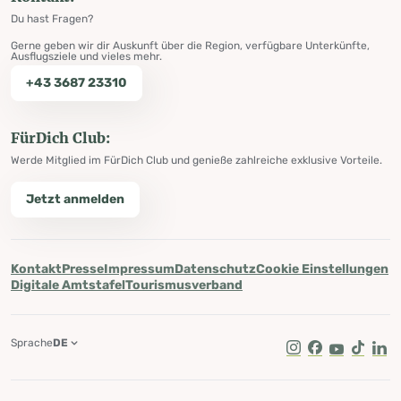
Du hast Fragen?
Gerne geben wir dir Auskunft über die Region, verfügbare Unterkünfte,
Ausflugsziele und vieles mehr.
+43 3687 23310
FürDich Club:
Werde Mitglied im FürDich Club und genieße zahlreiche exklusive Vorteile.
Jetzt anmelden
Kontakt
Presse
Impressum
Datenschutz
Cookie Einstellungen
Digitale Amtstafel
Tourismusverband
Sprache
DE
Instagram
Facebook
Youtube
Tik Tok
Lin