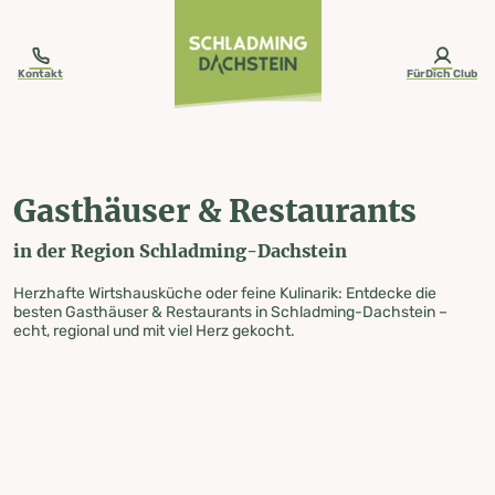
table-of-content.title
Gasthäuser & Restaurants
Zum Inhalt springen
Zum Inhaltsverzeichnis springen
Zur Navigation springen
Kontakt
FürDich Club
Gasthäuser & Restaurants
in der Region Schladming-Dachstein
Herzhafte Wirtshausküche oder feine Kulinarik: Entdecke die
besten Gasthäuser & Restaurants in Schladming-Dachstein –
echt, regional und mit viel Herz gekocht.