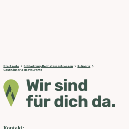
Startseite
Schladming-Dachstein entdecken
Kulinarik
Gasthäuser & Restaurants
Kontakt: