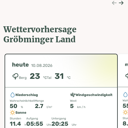
Wettervorhersage
Gröbminger Land
heute
m
10.08.2026
23
31
Berg
°C
Tal
°C
Niederschlag
Windgeschwindigkeit
Wah
Wahrscheinlichkeit
Menge
West
5
50
2.7
5
%
l/m²
km / h
Sonne
Stu
Stunden
Aufgang
Untergang
8
11.4
05:55
20:25
h
Uhr
Uhr