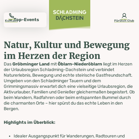
table-of-content.title
Natur, Kultur und Bewegung im Herzen der Region
Top-Events im Gröbminger Land
Sommer im Gröbminger Land
Weitere Aktivitäten
Einkaufen
Winter im Gröbminger Land
Ski- und Winterberge
Rodeln
Wettervorhersage Gröbminger Land
Kontakt und Öffnungszeiten
Urlaub planen
Gröbminger Land entdecken
Zum Inhalt springen
Zum Inhaltsverzeichnis springen
Zur Navigation springen
Top-Events
Kontakt
FürDich Club
Natur, Kultur und Bewegung
Gröbminger Land
im Herzen der Region
Das
Gröbminger Land
mit
Öblarn-Niederöblarn
liegt im Herzen
entdecken
der Urlaubsregion Schladming-Dachstein und verbindet
Naturerlebnis, Bewegung und echte steirische Gastfreundschaft.
Umgeben von den Schladminger Tauern und dem
Grimmingsmassiv erwartet dich eine vielseitige Urlaubsregion, die
Aktivurlauber, Familien und Genießer gleichermaßen begeistert. Ob
beim Wandern, Radfahren oder beim entspannten Bummel durch
die charmanten Orte – hier spürst du das echte Leben in den
Bergen.
Highlights im Überblick:
Idealer Ausgangspunkt für Wanderungen, Radtouren und