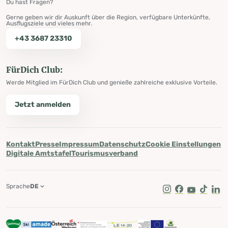
Du hast Fragen?
Gerne geben wir dir Auskunft über die Region, verfügbare Unterkünfte,
Ausflugsziele und vieles mehr.
+43 3687 23310
FürDich Club:
Werde Mitglied im FürDich Club und genieße zahlreiche exklusive Vorteile.
Jetzt anmelden
Kontakt
Presse
Impressum
Datenschutz
Cookie Einstellungen
Digitale Amtstafel
Tourismusverband
Sprache
DE
Instagram
Facebook
Youtube
Tik Tok
Lin