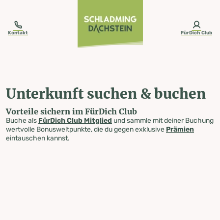
table-of-content.title
Unterkunft suchen & buchen
Zum Inhalt springen
Zum Inhaltsverzeichnis springen
Zur Navigation springen
Kontakt
FürDich Club
Unterkunft suchen & buchen
Vorteile sichern im FürDich Club
Buche als
FürDich Club Mitglied
und sammle mit deiner Buchung
wertvolle Bonusweltpunkte, die du gegen exklusive
Prämien
eintauschen kannst.