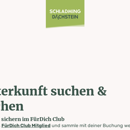
erkunft suchen &
chen
e sichern im FürDich Club
s
FürDich Club Mitglied
und sammle mit deiner Buchung wer