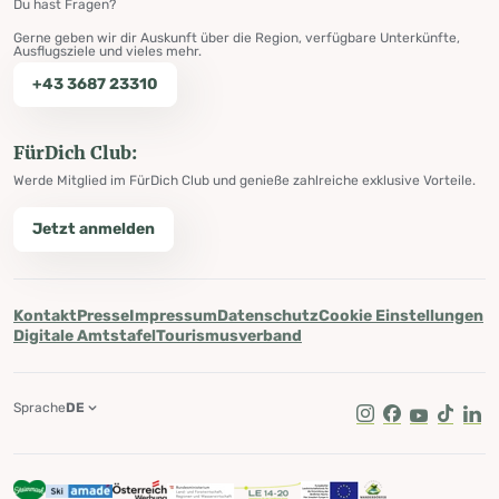
Du hast Fragen?
Gerne geben wir dir Auskunft über die Region, verfügbare Unterkünfte,
Ausflugsziele und vieles mehr.
+43 3687 23310
FürDich Club:
Werde Mitglied im FürDich Club und genieße zahlreiche exklusive Vorteile.
Jetzt anmelden
Kontakt
Presse
Impressum
Datenschutz
Cookie Einstellungen
Digitale Amtstafel
Tourismusverband
Sprache
DE
Instagram
Facebook
Youtube
Tik Tok
Lin