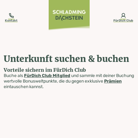
table-of-content.title
Unterkunft suchen & buchen
Zum Inhalt springen
Zum Inhaltsverzeichnis springen
Zur Navigation springen
Kontakt
FürDich Club
Unterkunft suchen & buchen
Vorteile sichern im FürDich Club
Buche als
FürDich Club Mitglied
und sammle mit deiner Buchung
wertvolle Bonusweltpunkte, die du gegen exklusive
Prämien
eintauschen kannst.