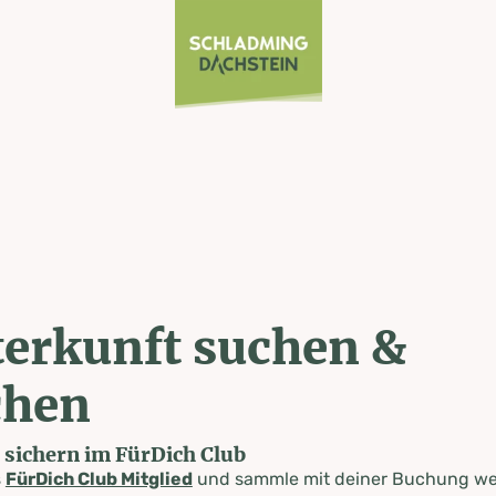
erkunft suchen &
chen
e sichern im FürDich Club
s
FürDich Club Mitglied
und sammle mit deiner Buchung wer