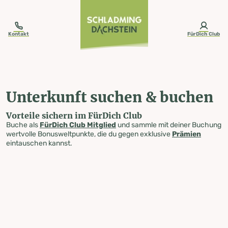
table-of-content.title
Unterkunft suchen & buchen
Zum Inhalt springen
Zum Inhaltsverzeichnis springen
Zur Navigation springen
Kontakt
FürDich Club
Unterkunft suchen & buchen
Vorteile sichern im FürDich Club
Buche als
FürDich Club Mitglied
und sammle mit deiner Buchung
wertvolle Bonusweltpunkte, die du gegen exklusive
Prämien
eintauschen kannst.