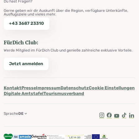
Du hast Fragen?
Gerne geben wir dir Auskunft über die Region, verfügbare Unterkünfte,
Ausflugsziele und vieles mehr.
+43 3687 23310
FürDich Club:
Werde Mitglied im FürDich Club und genieße zahlreiche exklusive Vorteile.
Jetzt anmelden
Kontakt
Presse
Impressum
Datenschutz
Cookie Einstellungen
Digitale Amtstafel
Tourismusverband
Sprache
DE
Instagram
Facebook
Youtube
Tik Tok
Lin