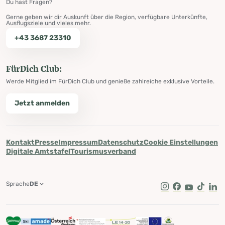
Du hast Fragen?
Gerne geben wir dir Auskunft über die Region, verfügbare Unterkünfte,
Ausflugsziele und vieles mehr.
+43 3687 23310
FürDich Club:
Werde Mitglied im FürDich Club und genieße zahlreiche exklusive Vorteile.
Jetzt anmelden
Kontakt
Presse
Impressum
Datenschutz
Cookie Einstellungen
Digitale Amtstafel
Tourismusverband
Sprache
DE
Instagram
Facebook
Youtube
Tik Tok
Lin