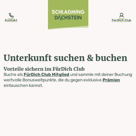
table-of-content.title
Unterkunft suchen & buchen
Zum Inhalt springen
Zum Inhaltsverzeichnis springen
Zur Navigation springen
Kontakt
FürDich Club
Unterkunft suchen & buchen
Vorteile sichern im FürDich Club
Buche als
FürDich Club Mitglied
und sammle mit deiner Buchung
wertvolle Bonusweltpunkte, die du gegen exklusive
Prämien
eintauschen kannst.