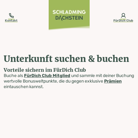
table-of-content.title
Unterkunft suchen & buchen
Zum Inhalt springen
Zum Inhaltsverzeichnis springen
Zur Navigation springen
Kontakt
FürDich Club
Unterkunft suchen & buchen
Vorteile sichern im FürDich Club
Buche als
FürDich Club Mitglied
und sammle mit deiner Buchung
wertvolle Bonusweltpunkte, die du gegen exklusive
Prämien
eintauschen kannst.