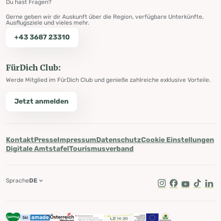
Du hast Fragen?
Gerne geben wir dir Auskunft über die Region, verfügbare Unterkünfte,
Ausflugsziele und vieles mehr.
+43 3687 23310
FürDich Club:
Werde Mitglied im FürDich Club und genieße zahlreiche exklusive Vorteile.
Jetzt anmelden
Kontakt
Presse
Impressum
Datenschutz
Cookie Einstellungen
Digitale Amtstafel
Tourismusverband
Sprache
DE
Instagram
Facebook
Youtube
Tik Tok
Lin