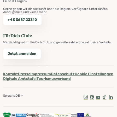
Du hast Fragen?
Gerne geben wir dir Auskunft über die Region, verfügbare Unterkünfte,
Ausflugsziele und vieles mehr.
+43 3687 23310
FürDich Club:
Werde Mitglied im FürDich Club und genieße zahlreiche exklusive Vorteile.
Jetzt anmelden
Kontakt
Presse
Impressum
Datenschutz
Cookie Einstellungen
Digitale Amtstafel
Tourismusverband
Sprache
DE
Instagram
Facebook
Youtube
Tik Tok
Lin