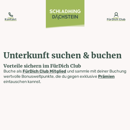
table-of-content.title
Unterkunft suchen & buchen
Zum Inhalt springen
Zum Inhaltsverzeichnis springen
Zur Navigation springen
Kontakt
FürDich Club
Unterkunft suchen & buchen
Vorteile sichern im FürDich Club
Buche als
FürDich Club Mitglied
und sammle mit deiner Buchung
wertvolle Bonusweltpunkte, die du gegen exklusive
Prämien
eintauschen kannst.