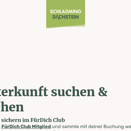
erkunft suchen &
chen
e sichern im FürDich Club
s
FürDich Club Mitglied
und sammle mit deiner Buchung wer