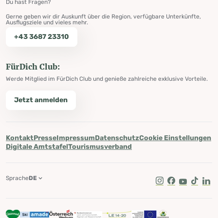
Du hast Fragen?
Gerne geben wir dir Auskunft über die Region, verfügbare Unterkünfte,
Ausflugsziele und vieles mehr.
+43 3687 23310
FürDich Club:
Werde Mitglied im FürDich Club und genieße zahlreiche exklusive Vorteile.
Jetzt anmelden
Kontakt
Presse
Impressum
Datenschutz
Cookie Einstellungen
Digitale Amtstafel
Tourismusverband
Sprache
DE
Instagram
Facebook
Youtube
Tik Tok
Lin