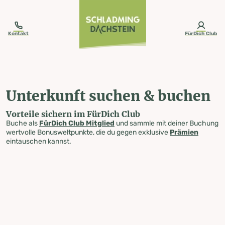
table-of-content.title
Unterkunft suchen & buchen
Zum Inhalt springen
Zum Inhaltsverzeichnis springen
Zur Navigation springen
Kontakt
FürDich Club
Unterkunft suchen & buchen
Vorteile sichern im FürDich Club
Buche als
FürDich Club Mitglied
und sammle mit deiner Buchung
wertvolle Bonusweltpunkte, die du gegen exklusive
Prämien
eintauschen kannst.