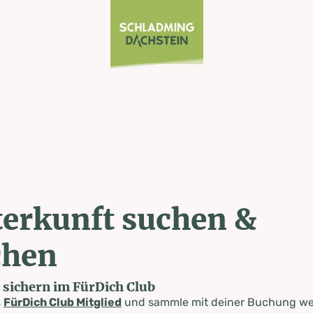
erkunft suchen &
chen
e sichern im FürDich Club
s
FürDich Club Mitglied
und sammle mit deiner Buchung wer