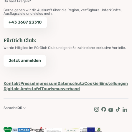
Du hast Fragen?
Gerne geben wir dir Auskunft über die Region, verfügbare Unterkünfte,
Ausflugsziele und vieles mehr.
+43 3687 23310
FürDich Club:
Werde Mitglied im FürDich Club und genieße zahlreiche exklusive Vorteile.
Jetzt anmelden
Kontakt
Presse
Impressum
Datenschutz
Cookie Einstellungen
Digitale Amtstafel
Tourismusverband
Sprache
DE
Instagram
Facebook
Youtube
Tik Tok
Lin