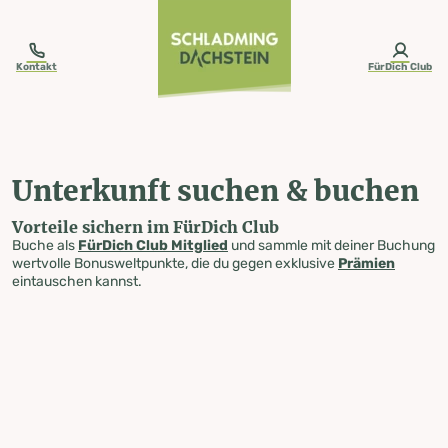
table-of-content.title
Unterkunft suchen & buchen
Zum Inhalt springen
Zum Inhaltsverzeichnis springen
Zur Navigation springen
Kontakt
FürDich Club
Unterkunft suchen & buchen
Vorteile sichern im FürDich Club
Buche als
FürDich Club Mitglied
und sammle mit deiner Buchung
wertvolle Bonusweltpunkte, die du gegen exklusive
Prämien
eintauschen kannst.