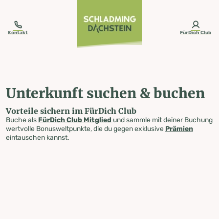
table-of-content.title
Unterkunft suchen & buchen
Zum Inhalt springen
Zum Inhaltsverzeichnis springen
Zur Navigation springen
Kontakt
FürDich Club
Unterkunft suchen & buchen
Vorteile sichern im FürDich Club
Buche als
FürDich Club Mitglied
und sammle mit deiner Buchung
wertvolle Bonusweltpunkte, die du gegen exklusive
Prämien
eintauschen kannst.