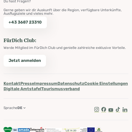
Du hast Fragen?
Gerne geben wir dir Auskunft über die Region, verfügbare Unterkünfte,
Ausflugsziele und vieles mehr.
+43 3687 23310
FürDich Club:
Werde Mitglied im FürDich Club und genieße zahlreiche exklusive Vorteile.
Jetzt anmelden
Kontakt
Presse
Impressum
Datenschutz
Cookie Einstellungen
Digitale Amtstafel
Tourismusverband
Sprache
DE
Instagram
Facebook
Youtube
Tik Tok
Lin