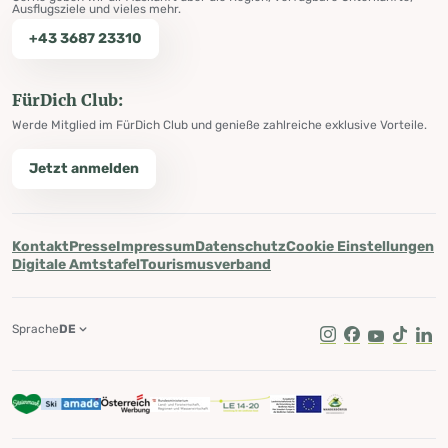
Ausflugsziele und vieles mehr.
+43 3687 23310
FürDich Club:
Werde Mitglied im FürDich Club und genieße zahlreiche exklusive Vorteile.
Jetzt anmelden
Kontakt
Presse
Impressum
Datenschutz
Cookie Einstellungen
Digitale Amtstafel
Tourismusverband
Sprache
DE
Instagram
Facebook
Youtube
Tik Tok
Lin