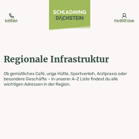
table-of-content.title
Regionale Infrastruktur
Zum Inhalt springen
Zum Inhaltsverzeichnis springen
Zur Navigation springen
Kontakt
FürDich Club
Regionale Infrastruktur
Ob gemütliches Café, urige Hütte, Sportverleih, Arztpraxis oder
besondere Geschäfte – in unserer A–Z Liste findest du alle
wichtigen Adressen in der Region.