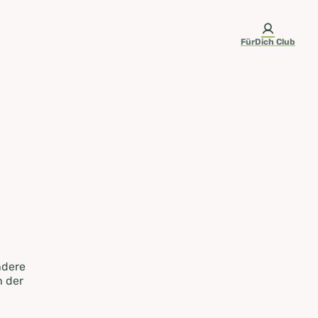
FürDich Club
ndere
n der