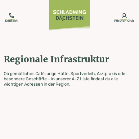
table-of-content.title
Regionale Infrastruktur
Zum Inhalt springen
Zum Inhaltsverzeichnis springen
Zur Navigation springen
Kontakt
FürDich Club
Regionale Infrastruktur
Ob gemütliches Café, urige Hütte, Sportverleih, Arztpraxis oder
besondere Geschäfte – in unserer A–Z Liste findest du alle
wichtigen Adressen in der Region.