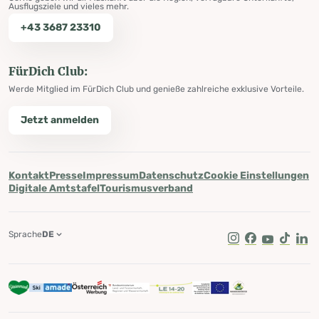
Ausflugsziele und vieles mehr.
+43 3687 23310
FürDich Club:
Werde Mitglied im FürDich Club und genieße zahlreiche exklusive Vorteile.
Jetzt anmelden
Kontakt
Presse
Impressum
Datenschutz
Cookie Einstellungen
Digitale Amtstafel
Tourismusverband
Sprache
DE
Instagram
Facebook
Youtube
Tik Tok
Lin