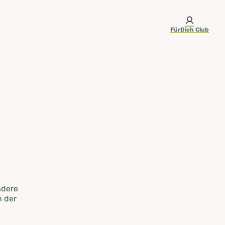
FürDich Club
ndere
n der