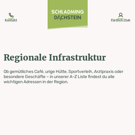
table-of-content.title
Regionale Infrastruktur
Zum Inhalt springen
Zum Inhaltsverzeichnis springen
Zur Navigation springen
Kontakt
FürDich Club
Regionale Infrastruktur
Ob gemütliches Café, urige Hütte, Sportverleih, Arztpraxis oder
besondere Geschäfte – in unserer A–Z Liste findest du alle
wichtigen Adressen in der Region.