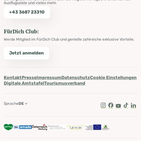
Ausflugsziele und vieles mehr.
+43 3687 23310
FürDich Club:
Werde Mitglied im FürDich Club und genieße zahlreiche exklusive Vorteile.
Jetzt anmelden
Kontakt
Presse
Impressum
Datenschutz
Cookie Einstellungen
Digitale Amtstafel
Tourismusverband
Sprache
DE
Instagram
Facebook
Youtube
Tik Tok
Lin