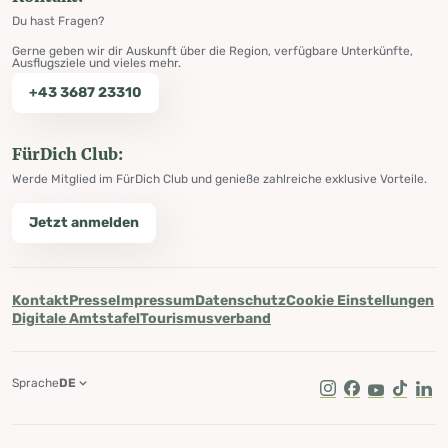
Du hast Fragen?
Gerne geben wir dir Auskunft über die Region, verfügbare Unterkünfte,
Ausflugsziele und vieles mehr.
+43 3687 23310
FürDich Club:
Werde Mitglied im FürDich Club und genieße zahlreiche exklusive Vorteile.
Jetzt anmelden
Kontakt
Presse
Impressum
Datenschutz
Cookie Einstellungen
Digitale Amtstafel
Tourismusverband
Sprache
DE
Instagram
Facebook
Youtube
Tik Tok
Lin