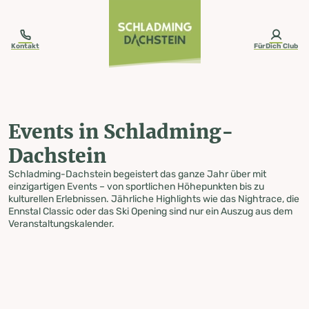
table-of-content.title
Events in Schladming-Dachstein
Zum Inhalt springen
Zum Inhaltsverzeichnis springen
Zur Navigation springen
Kontakt
FürDich Club
Events in Schladming-
Dachstein
Schladming-Dachstein begeistert das ganze Jahr über mit
einzigartigen Events – von sportlichen Höhepunkten bis zu
kulturellen Erlebnissen. Jährliche Highlights wie das Nightrace, die
Ennstal Classic oder das Ski Opening sind nur ein Auszug aus dem
Veranstaltungskalender.