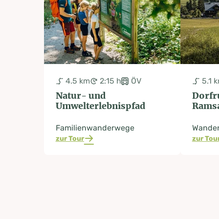
4.5 km
2:15 h
ÖV
5.1 
Natur- und
Dorf
Umwelterlebnispfad
Rams
Familienwanderwege
Wande
zur Tour
zur Tou