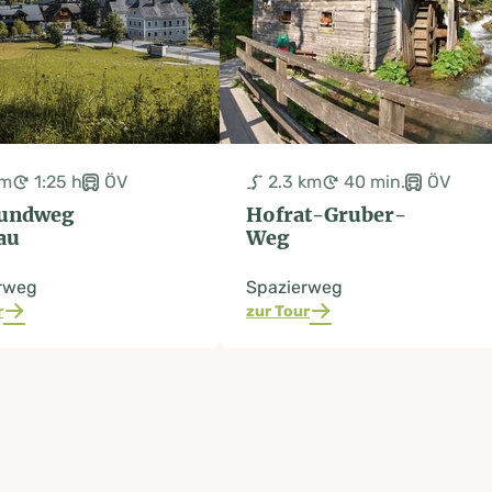
km
1:25 h
ÖV
2.3 km
40 min.
ÖV
rundweg
Hofrat-Gruber-
au
Weg
rweg
Spazierweg
r
zur Tour