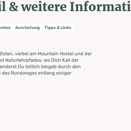
l & weitere Informat
nreise
Ausrüstung
Tipps & Links
 Osten, vorbei am Mountain Hostel und der
 Naturlehrpfades, wo Dich Kali der
anderst Du östlich bergab durch den
il des Rundweges entlang einiger
 es auf dem selben Weg bzw. entlang einer