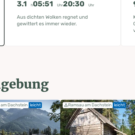
3.1
05:51
20:30
h
Uhr
Uhr
Aus dichten Wolken regnet und
gewittert es immer wieder.
mgebung
am Dachstein
leicht
Ramsau am Dachstein
leicht