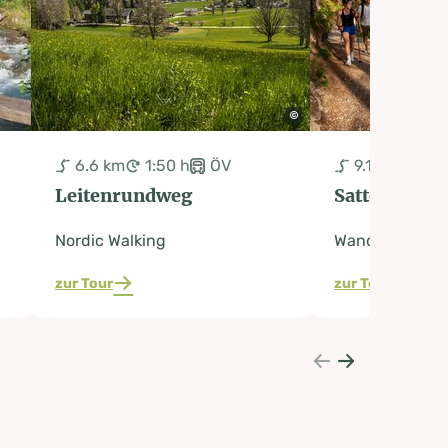
6.6 km
1:50 h
ÖV
9.1 km
3:0
Leitenrundweg
Sattelbergr
Nordic Walking
Wanderweg
zur Tour
zur Tour