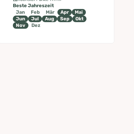
Beste Jahreszeit
Jan
Feb
Mär
Apr
Mai
Jun
Jul
Aug
Sep
Okt
Nov
Dez