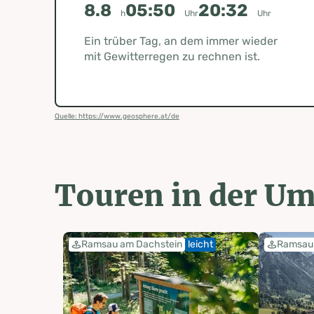
8.8
05:50
20:32
h
Uhr
Uhr
Ein trüber Tag, an dem immer wieder
mit Gewitterregen zu rechnen ist.
Quelle: https://www.geosphere.at/de
Touren in der U
Ramsau am Dachstein
leicht
Ramsau 