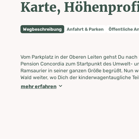
Karte, Höhenprofi
Wegbeschreibung
Anfahrt & Parken
Öffentliche A
Vom Parkplatz in der Oberen Leiten gehst Du nach
Pension Concordia zum Startpunkt des Umwelt- und
Ramsaurier in seiner ganzen Größe begrüßt. Nun w
Wald weiter, wo Dich der kinderwagentaugliche Te
Stationen zur Sattelberghütte bringt. Zurück geht
mehr erfahren
weiteren kinderwagentauglichen Schleife.