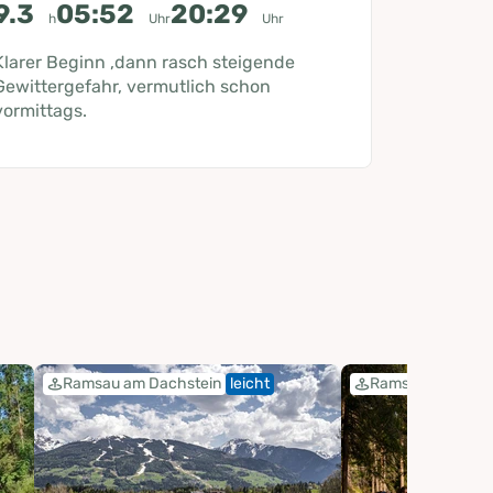
9.3
05:52
20:29
h
Uhr
Uhr
Klarer Beginn ,dann rasch steigende
Gewittergefahr, vermutlich schon
vormittags.
Ramsau am Dachstein
leicht
Ramsau am Dach