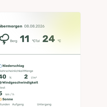
übermorgen
08.08.2026
11
24
Berg
°C
Tal
°C
Niederschlag
ahrscheinlichkeit
Menge
40
2
%
l/m²
Windgeschwindigkeit
West
5
km / h
Sonne
Stunden
Aufgang
Untergang