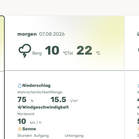
morgen
07.08.2026
10
22
Berg
°C
Tal
°C
Niederschlag
Wahrscheinlichkeit
Menge
W
75
15.5
%
l/m²
Windgeschwindigkeit
Nordwest
10
km / h
Sonne
Stunden
Aufgang
Untergang