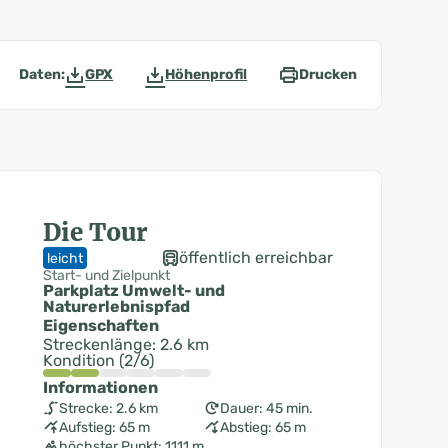
Daten:
GPX
Höhenprofil
Drucken
Die Tour
öffentlich erreichbar
leicht
Start- und Zielpunkt
Parkplatz Umwelt- und
Naturerlebnispfad
Eigenschaften
Streckenlänge: 2.6 km
Kondition (2/6)
Informationen
Strecke: 2.6 km
Dauer: 45 min.
Aufstieg: 65 m
Abstieg: 65 m
höchster Punkt: 1111 m