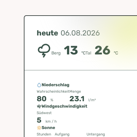
heute
06.08.2026
13
26
Berg
°C
Tal
°C
Niederschlag
Wahrscheinlichkeit
Menge
80
23.1
%
l/m²
Windgeschwindigkeit
Südwest
5
km / h
Sonne
Stunden
Aufgang
Untergang