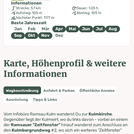
Informationen
Strecke: 5.1 km
Dauer: 1:25 h
Aufstieg: 105 m
Abstieg: 105 m
höchster Punkt: 1177 m
Beste Jahreszeit
Jan
Feb
Mär
Apr
Mai
Jun
Jul
Aug
Sep
Okt
Nov
Dez
Karte, Höhenprofil & weitere
Informationen
Wegbeschreibung
Anfahrt & Parken
Öffentliche Anreise
Ausrüstung
Tipps & Links
Vom Infobüro Ramsau Kulm wanderst Du zur
Kulmkirche
.
Gegenüber liegt der Kulmwirt, wo du links davon - vorbei an einem
der
Ramsauer "Zeitfenster"
hinauf wanderst zum Anschluss an
den
Kulmbergrundweg
#2, wo sich ein weiteres "Zeitfenster"