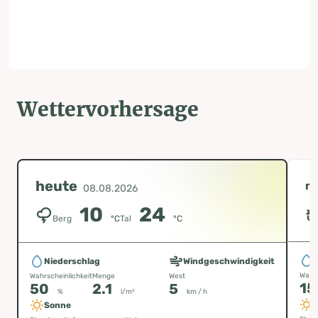
Wettervorhersage
heute
m
08.08.2026
10
24
Berg
°C
Tal
°C
Niederschlag
Windgeschwindigkeit
Wahrs
Wahrscheinlichkeit
Menge
West
1
50
2.1
5
%
l/m²
km / h
Sonne