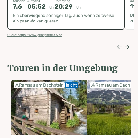
Stun
Stunden
Aufgang
Untergang
11
7.6
05:52
20:29
h
Uhr
Uhr
Die
Ein überwiegend sonniger Tag, auch wenn zeitweise
zu 
ein paar Wolken queren.
Quelle: https://www.geosphere.at/de
Touren in der Umgebung
Ramsau am Dachstein
leicht
Ramsau am Dachstei