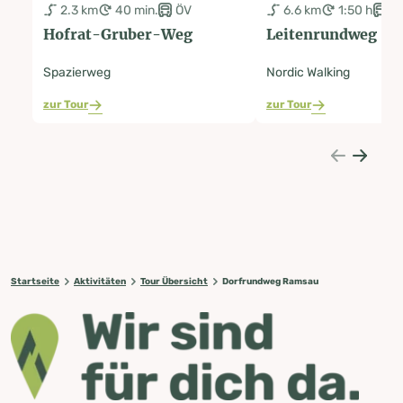
2.3 km
40 min.
ÖV
6.6 km
1:50 h
Ö
Hofrat-Gruber-Weg
Leitenrundweg
Spazierweg
Nordic Walking
zur Tour
zur Tour
Startseite
Aktivitäten
Tour Übersicht
Dorfrundweg Ramsau