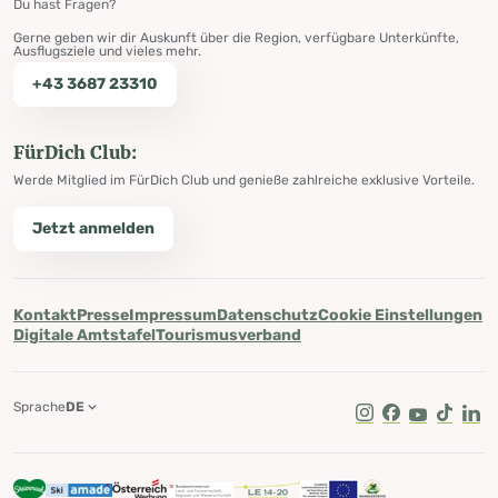
Du hast Fragen?
Gerne geben wir dir Auskunft über die Region, verfügbare Unterkünfte,
Ausflugsziele und vieles mehr.
+43 3687 23310
FürDich Club:
Werde Mitglied im FürDich Club und genieße zahlreiche exklusive Vorteile.
Jetzt anmelden
Kontakt
Presse
Impressum
Datenschutz
Cookie Einstellungen
Digitale Amtstafel
Tourismusverband
Sprache
DE
Instagram
Facebook
Youtube
Tik Tok
Lin