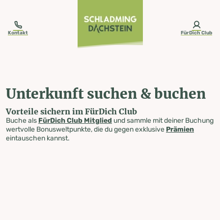
table-of-content.title
Unterkunft suchen & buchen
Zum Inhalt springen
Zum Inhaltsverzeichnis springen
Zur Navigation springen
Kontakt
FürDich Club
Unterkunft suchen & buchen
Vorteile sichern im FürDich Club
Buche als
FürDich Club Mitglied
und sammle mit deiner Buchung
wertvolle Bonusweltpunkte, die du gegen exklusive
Prämien
eintauschen kannst.