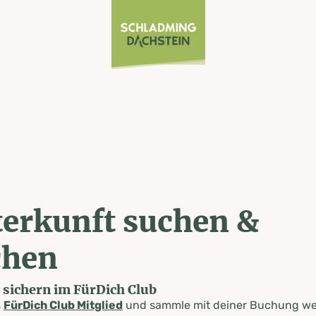
erkunft suchen &
chen
e sichern im FürDich Club
s
FürDich Club Mitglied
und sammle mit deiner Buchung wer