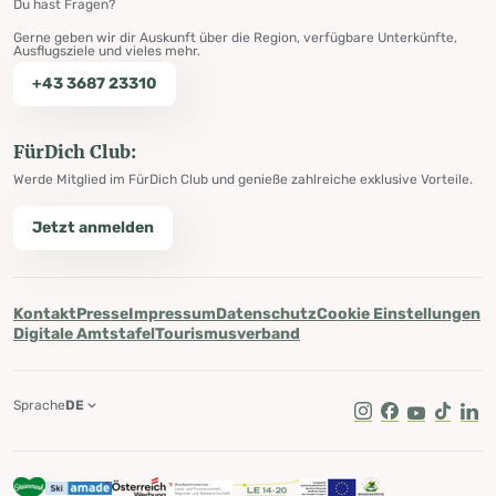
Du hast Fragen?
Gerne geben wir dir Auskunft über die Region, verfügbare Unterkünfte,
Ausflugsziele und vieles mehr.
+43 3687 23310
FürDich Club:
Werde Mitglied im FürDich Club und genieße zahlreiche exklusive Vorteile.
Jetzt anmelden
Kontakt
Presse
Impressum
Datenschutz
Cookie Einstellungen
Digitale Amtstafel
Tourismusverband
Sprache
DE
Instagram
Facebook
Youtube
Tik Tok
Lin