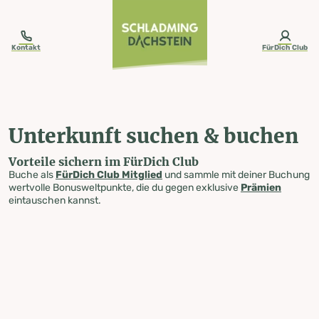
table-of-content.title
Unterkunft suchen & buchen
Zum Inhalt springen
Zum Inhaltsverzeichnis springen
Zur Navigation springen
Kontakt
FürDich Club
Unterkunft suchen & buchen
Vorteile sichern im FürDich Club
Buche als
FürDich Club Mitglied
und sammle mit deiner Buchung
wertvolle Bonusweltpunkte, die du gegen exklusive
Prämien
eintauschen kannst.