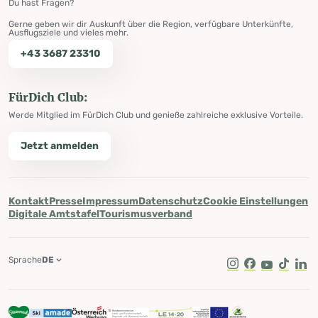
Du hast Fragen?
Gerne geben wir dir Auskunft über die Region, verfügbare Unterkünfte,
Ausflugsziele und vieles mehr.
+43 3687 23310
FürDich Club:
Werde Mitglied im FürDich Club und genieße zahlreiche exklusive Vorteile.
Jetzt anmelden
Kontakt
Presse
Impressum
Datenschutz
Cookie Einstellungen
Digitale Amtstafel
Tourismusverband
Sprache
DE
Instagram
Facebook
Youtube
Tik Tok
Lin