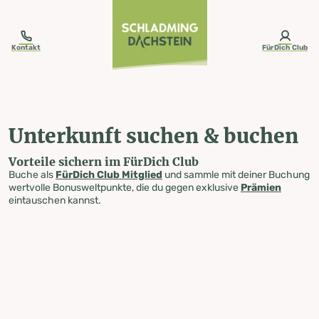
table-of-content.title
Unterkunft suchen & buchen
Zum Inhalt springen
Zum Inhaltsverzeichnis springen
Zur Navigation springen
Kontakt
FürDich Club
Unterkunft suchen & buchen
Vorteile sichern im FürDich Club
Buche als
FürDich Club Mitglied
und sammle mit deiner Buchung
wertvolle Bonusweltpunkte, die du gegen exklusive
Prämien
eintauschen kannst.