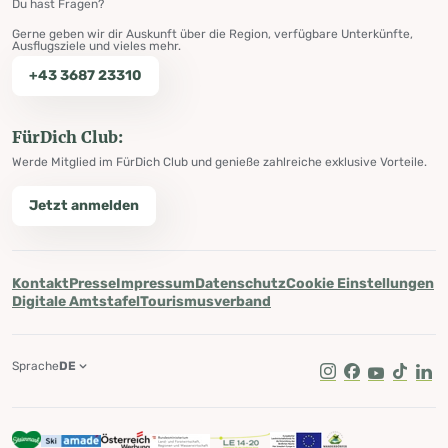
Du hast Fragen?
Gerne geben wir dir Auskunft über die Region, verfügbare Unterkünfte,
Ausflugsziele und vieles mehr.
+43 3687 23310
FürDich Club:
Werde Mitglied im FürDich Club und genieße zahlreiche exklusive Vorteile.
Jetzt anmelden
Kontakt
Presse
Impressum
Datenschutz
Cookie Einstellungen
Digitale Amtstafel
Tourismusverband
Sprache
DE
Instagram
Facebook
Youtube
Tik Tok
Lin