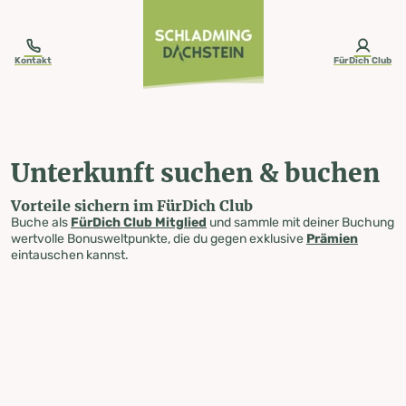
table-of-content.title
Unterkunft suchen & buchen
Zum Inhalt springen
Zum Inhaltsverzeichnis springen
Zur Navigation springen
Kontakt
FürDich Club
Unterkunft suchen & buchen
Vorteile sichern im FürDich Club
Buche als
FürDich Club Mitglied
und sammle mit deiner Buchung
wertvolle Bonusweltpunkte, die du gegen exklusive
Prämien
eintauschen kannst.