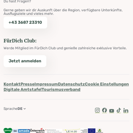
Du hast Fragen?
Gerne geben wir dir Auskunft über die Region, verfügbare Unterkünfte,
Ausflugsziele und vieles mehr.
+43 3687 23310
FürDich Club:
Werde Mitglied im FürDich Club und genieße zahlreiche exklusive Vorteile.
Jetzt anmelden
Kontakt
Presse
Impressum
Datenschutz
Cookie Einstellungen
Digitale Amtstafel
Tourismusverband
Sprache
DE
Instagram
Facebook
Youtube
Tik Tok
Lin