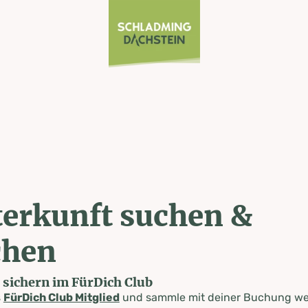
erkunft suchen &
chen
e sichern im FürDich Club
s
FürDich Club Mitglied
und sammle mit deiner Buchung wer