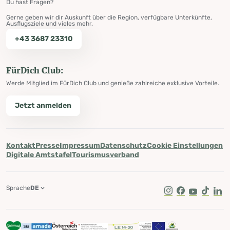
Du hast Fragen?
Gerne geben wir dir Auskunft über die Region, verfügbare Unterkünfte,
Ausflugsziele und vieles mehr.
+43 3687 23310
FürDich Club:
Werde Mitglied im FürDich Club und genieße zahlreiche exklusive Vorteile.
Jetzt anmelden
Kontakt
Presse
Impressum
Datenschutz
Cookie Einstellungen
Digitale Amtstafel
Tourismusverband
Sprache
DE
Instagram
Facebook
Youtube
Tik Tok
Lin