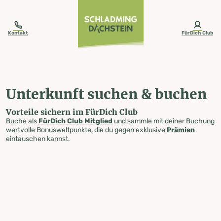
table-of-content.title
Unterkunft suchen & buchen
Zum Inhalt springen
Zum Inhaltsverzeichnis springen
Zur Navigation springen
Kontakt
FürDich Club
Unterkunft suchen & buchen
Vorteile sichern im FürDich Club
Buche als
FürDich Club Mitglied
und sammle mit deiner Buchung
wertvolle Bonusweltpunkte, die du gegen exklusive
Prämien
eintauschen kannst.