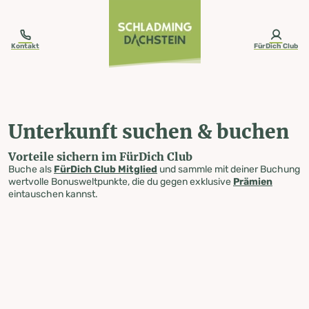
table-of-content.title
Unterkunft suchen & buchen
Zum Inhalt springen
Zum Inhaltsverzeichnis springen
Zur Navigation springen
Kontakt
FürDich Club
Unterkunft suchen & buchen
Vorteile sichern im FürDich Club
Buche als
FürDich Club Mitglied
und sammle mit deiner Buchung
wertvolle Bonusweltpunkte, die du gegen exklusive
Prämien
eintauschen kannst.