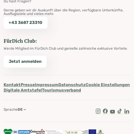
Du hast Fragen?
Gerne geben wir dir Auskunft über die Region, verfügbare Unterkünfte,
Ausflugsziele und vieles mehr.
+43 3687 23310
FürDich Club:
Werde Mitglied im FürDich Club und genieße zahlreiche exklusive Vorteile.
Jetzt anmelden
Kontakt
Presse
Impressum
Datenschutz
Cookie Einstellungen
Digitale Amtstafel
Tourismusverband
Sprache
DE
Instagram
Facebook
Youtube
Tik Tok
Lin