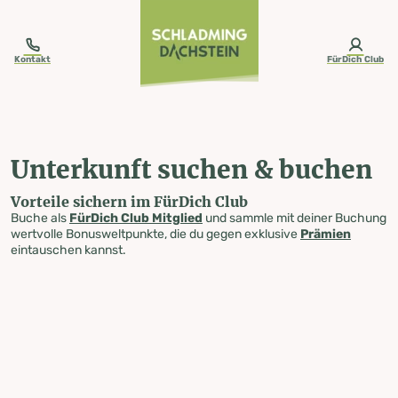
table-of-content.title
Unterkunft suchen & buchen
Zum Inhalt springen
Zum Inhaltsverzeichnis springen
Zur Navigation springen
Kontakt
FürDich Club
Unterkunft suchen & buchen
Vorteile sichern im FürDich Club
Buche als
FürDich Club Mitglied
und sammle mit deiner Buchung
wertvolle Bonusweltpunkte, die du gegen exklusive
Prämien
eintauschen kannst.