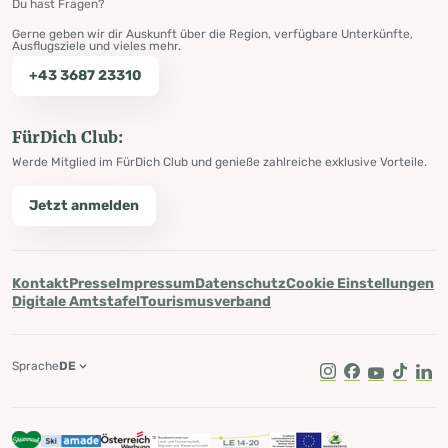
Du hast Fragen?
Gerne geben wir dir Auskunft über die Region, verfügbare Unterkünfte,
Ausflugsziele und vieles mehr.
+43 3687 23310
FürDich Club:
Werde Mitglied im FürDich Club und genieße zahlreiche exklusive Vorteile.
Jetzt anmelden
Kontakt
Presse
Impressum
Datenschutz
Cookie Einstellungen
Digitale Amtstafel
Tourismusverband
Sprache
DE
Instagram
Facebook
Youtube
Tik Tok
Lin