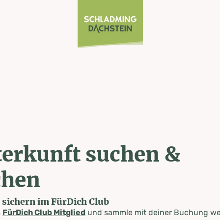
erkunft suchen &
chen
e sichern im FürDich Club
s
FürDich Club Mitglied
und sammle mit deiner Buchung wer