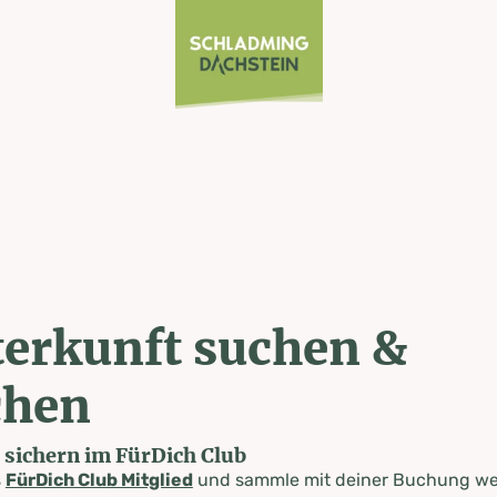
erkunft suchen &
chen
e sichern im FürDich Club
s
FürDich Club Mitglied
und sammle mit deiner Buchung wer