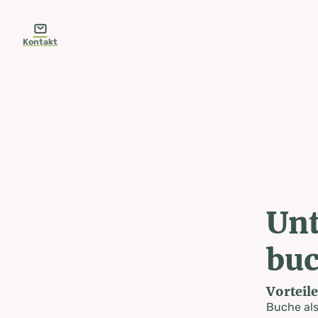
table-of-content.title
Unterkunft suchen & buchen
Zum Inhalt springen
Zum Inhaltsverzeichnis springen
Zur Navigation springen
Kontakt
Unt
bu
Vorteil
Buche al