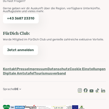
Du hast Fragen?
Gerne geben wir dir Auskunft über die Region, verfügbare Unterkünfte,
Ausflugsziele und vieles mehr.
+43 3687 23310
FürDich Club:
Werde Mitglied im FürDich Club und genieße zahlreiche exklusive Vorteile.
Jetzt anmelden
Kontakt
Presse
Impressum
Datenschutz
Cookie Einstellungen
Digitale Amtstafel
Tourismusverband
Sprache
DE
Instagram
Facebook
Youtube
Tik Tok
Lin