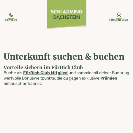
table-of-content.title
Unterkunft suchen & buchen
Zum Inhalt springen
Zum Inhaltsverzeichnis springen
Zur Navigation springen
Kontakt
FürDich Club
Unterkunft suchen & buchen
Vorteile sichern im FürDich Club
Buche als
FürDich Club Mitglied
und sammle mit deiner Buchung
wertvolle Bonusweltpunkte, die du gegen exklusive
Prämien
eintauschen kannst.