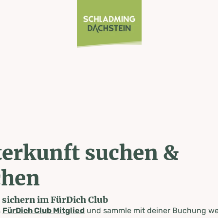
erkunft suchen &
chen
e sichern im FürDich Club
s
FürDich Club Mitglied
und sammle mit deiner Buchung wer