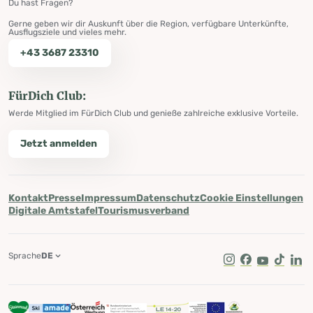
Du hast Fragen?
Gerne geben wir dir Auskunft über die Region, verfügbare Unterkünfte,
Ausflugsziele und vieles mehr.
+43 3687 23310
FürDich Club:
Werde Mitglied im FürDich Club und genieße zahlreiche exklusive Vorteile.
Jetzt anmelden
Kontakt
Presse
Impressum
Datenschutz
Cookie Einstellungen
Digitale Amtstafel
Tourismusverband
Sprache
DE
Instagram
Facebook
Youtube
Tik Tok
Lin