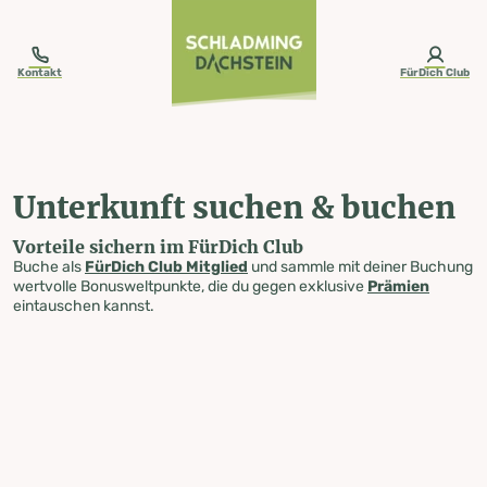
table-of-content.title
Unterkunft suchen & buchen
Zum Inhalt springen
Zum Inhaltsverzeichnis springen
Zur Navigation springen
Kontakt
FürDich Club
Unterkunft suchen & buchen
Vorteile sichern im FürDich Club
Buche als
FürDich Club Mitglied
und sammle mit deiner Buchung
wertvolle Bonusweltpunkte, die du gegen exklusive
Prämien
eintauschen kannst.