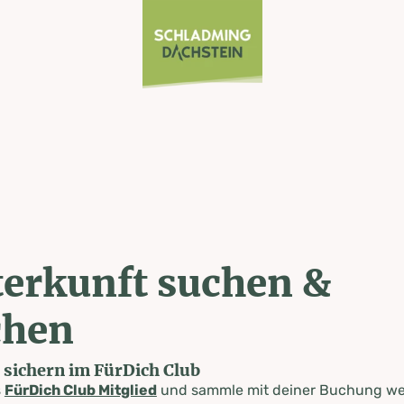
erkunft suchen &
chen
e sichern im FürDich Club
s
FürDich Club Mitglied
und sammle mit deiner Buchung wer