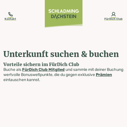
table-of-content.title
Unterkunft suchen & buchen
Zum Inhalt springen
Zum Inhaltsverzeichnis springen
Zur Navigation springen
Kontakt
FürDich Club
Unterkunft suchen & buchen
Vorteile sichern im FürDich Club
Buche als
FürDich Club Mitglied
und sammle mit deiner Buchung
wertvolle Bonusweltpunkte, die du gegen exklusive
Prämien
eintauschen kannst.