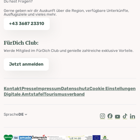
Du hast Fragen?
Gerne geben wir dir Auskunft über die Region, verfügbare Unterkünfte,
Ausflugsziele und vieles mehr.
+43 3687 23310
FürDich Club:
Werde Mitglied im FürDich Club und genieße zahlreiche exklusive Vorteile.
Jetzt anmelden
Kontakt
Presse
Impressum
Datenschutz
Cookie Einstellungen
Digitale Amtstafel
Tourismusverband
Sprache
DE
Instagram
Facebook
Youtube
Tik Tok
Lin