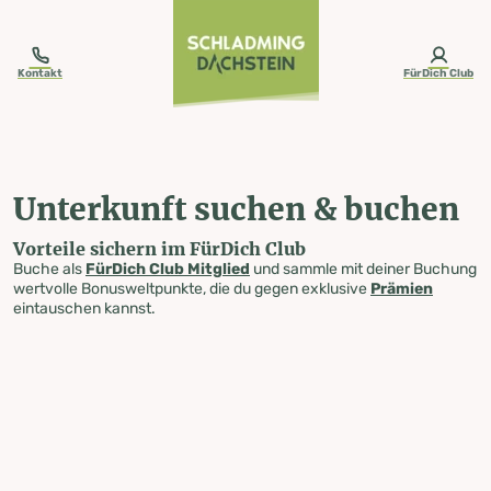
table-of-content.title
Unterkunft suchen & buchen
Zum Inhalt springen
Zum Inhaltsverzeichnis springen
Zur Navigation springen
Kontakt
FürDich Club
Unterkunft suchen & buchen
Vorteile sichern im FürDich Club
Buche als
FürDich Club Mitglied
und sammle mit deiner Buchung
wertvolle Bonusweltpunkte, die du gegen exklusive
Prämien
eintauschen kannst.