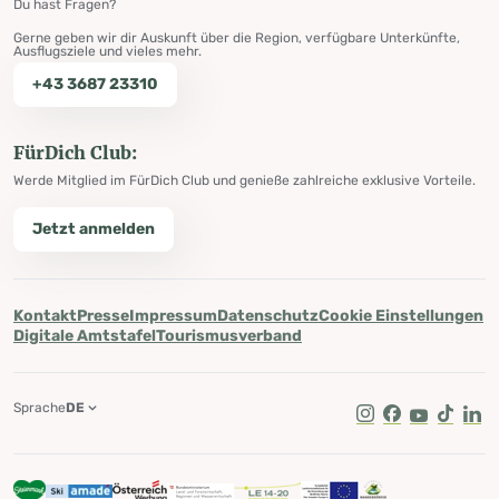
Du hast Fragen?
Gerne geben wir dir Auskunft über die Region, verfügbare Unterkünfte,
Ausflugsziele und vieles mehr.
+43 3687 23310
FürDich Club:
Werde Mitglied im FürDich Club und genieße zahlreiche exklusive Vorteile.
Jetzt anmelden
Kontakt
Presse
Impressum
Datenschutz
Cookie Einstellungen
Digitale Amtstafel
Tourismusverband
Sprache
DE
Instagram
Facebook
Youtube
Tik Tok
Lin