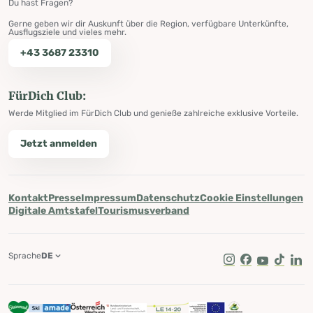
Du hast Fragen?
Gerne geben wir dir Auskunft über die Region, verfügbare Unterkünfte,
Ausflugsziele und vieles mehr.
+43 3687 23310
FürDich Club:
Werde Mitglied im FürDich Club und genieße zahlreiche exklusive Vorteile.
Jetzt anmelden
Kontakt
Presse
Impressum
Datenschutz
Cookie Einstellungen
Digitale Amtstafel
Tourismusverband
Sprache
DE
Instagram
Facebook
Youtube
Tik Tok
Lin