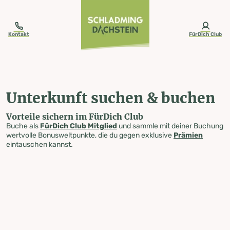
table-of-content.title
Unterkunft suchen & buchen
Zum Inhalt springen
Zum Inhaltsverzeichnis springen
Zur Navigation springen
Kontakt
FürDich Club
Unterkunft suchen & buchen
Vorteile sichern im FürDich Club
Buche als
FürDich Club Mitglied
und sammle mit deiner Buchung
wertvolle Bonusweltpunkte, die du gegen exklusive
Prämien
eintauschen kannst.