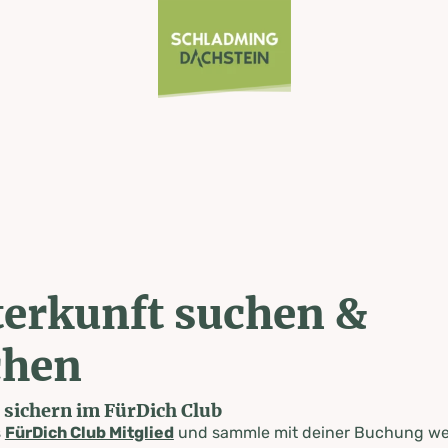
erkunft suchen &
chen
e sichern im FürDich Club
s
FürDich Club Mitglied
und sammle mit deiner Buchung wer