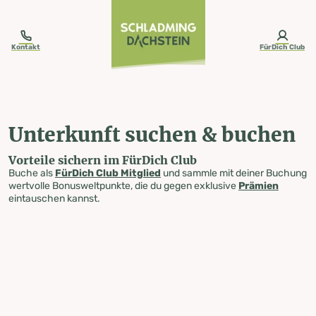
table-of-content.title
Unterkunft suchen & buchen
Zum Inhalt springen
Zum Inhaltsverzeichnis springen
Zur Navigation springen
Kontakt
FürDich Club
Unterkunft suchen & buchen
Vorteile sichern im FürDich Club
Buche als
FürDich Club Mitglied
und sammle mit deiner Buchung
wertvolle Bonusweltpunkte, die du gegen exklusive
Prämien
eintauschen kannst.