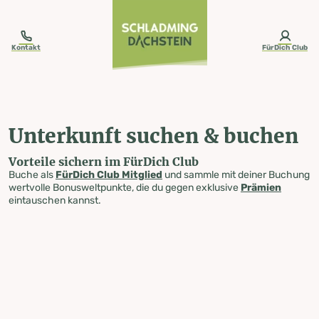
table-of-content.title
Unterkunft suchen & buchen
Zum Inhalt springen
Zum Inhaltsverzeichnis springen
Zur Navigation springen
Kontakt
FürDich Club
Unterkunft suchen & buchen
Vorteile sichern im FürDich Club
Buche als
FürDich Club Mitglied
und sammle mit deiner Buchung
wertvolle Bonusweltpunkte, die du gegen exklusive
Prämien
eintauschen kannst.