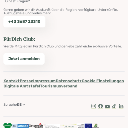
Du hast Fragen?
Gerne geben wir dir Auskunft über die Region, verfügbare Unterkünfte,
Ausflugsziele und vieles mehr.
+43 3687 23310
FürDich Club:
Werde Mitglied im FürDich Club und genieße zahlreiche exklusive Vorteile.
Jetzt anmelden
Kontakt
Presse
Impressum
Datenschutz
Cookie Einstellungen
Digitale Amtstafel
Tourismusverband
Sprache
DE
Instagram
Facebook
Youtube
Tik Tok
Lin