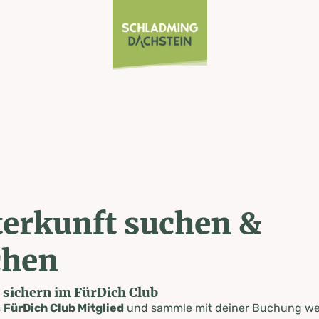
erkunft suchen &
chen
e sichern im FürDich Club
s
FürDich Club Mitglied
und sammle mit deiner Buchung wer